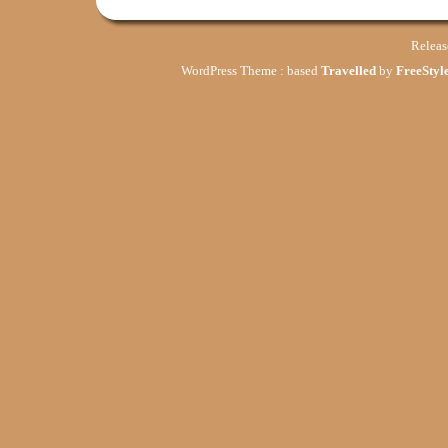
Relea
WordPress Theme : based
Travelled
by
FreeStyle