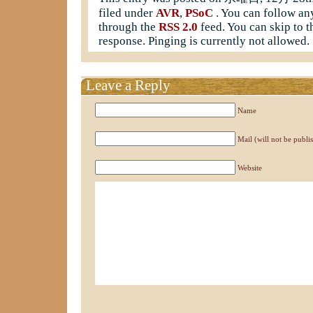
filed under
AVR
,
PSoC
. You can follow any
through the
RSS 2.0
feed. You can skip to t
response. Pinging is currently not allowed.
Leave a Reply
Name
Mail (will not be publi
Website