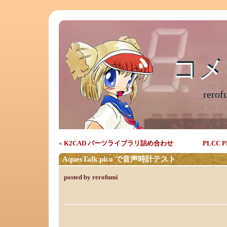
コメ
コメ
rer
«
K2CAD パーツライブラリ詰め合わせ
PLCC 
AquesTalk pico で音声時計テスト
posted by rerofumi